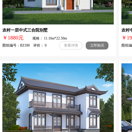
农村一层中式三合院别墅
农村
￥1880元
￥1
规格： 11.16m*22.50m
图纸编号：BZ180 评价： 0
图纸编号
查看详情
立即购买