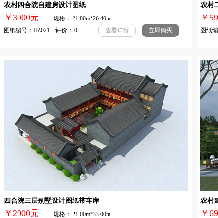
农村四合院自建房设计图纸
农村
￥3000元
￥
规格： 21.80m*26.40m
图纸编号：HZ021 评价： 0
图纸编号
查看详情
立即购买
四合院三层别墅设计图纸带车库
农村
￥2000元
￥
规格： 21.00m*33.00m