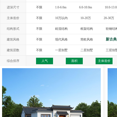
进深尺寸
不限
1.0-6.0m
6.0-10.0m
10.0-13.
主体造价
不限
10万以内
10-20万
20-30万
结构形式
不限
砖混结构
框架结构
轻钢结
新古典
建筑风格
不限
现代风格
简欧风格
西班牙风格
地中海风格
托斯卡纳
建筑层数
不限
一层别墅
二层别墅
三层别
综合排序
人气
面积
主体造价