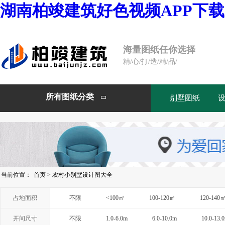
湖南柏竣建筑好色视频APP下载
海量图纸任你选择
精/心/打/造/精/品/
所有图纸分类
别墅图纸

当前位置：
首页
>
农村小别墅设计图大全
占地面积
不限
<100㎡
100-120㎡
120-140
开间尺寸
不限
1.0-6.0m
6.0-10.0m
10.0-13.