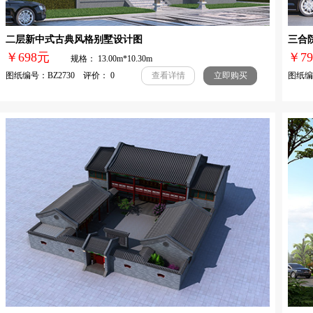
二层新中式古典风格别墅设计图
三合
￥698元
￥
规格： 13.00m*10.30m
图纸编号：BZ2730 评价： 0
图纸编号
查看详情
立即购买