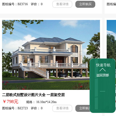
图纸编号：BZ3716 评价： 0
图纸编号
查看详情
立即购买
快速导航
二层欧式别墅设计图片大全 一层架空层
四合
￥798元
￥3
规格： 16.10m*14.20m
图纸编号：BZ2723 评价： 0
图纸编号
查看详情
立即购买