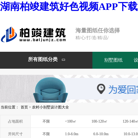
湖南柏竣建筑好色视频APP下载
海量图纸任你选择
精/心/打/造/精/品/
所有图纸分类
别墅图纸

当前位置：
首页
>
农村小别墅设计图大全
占地面积
不限
<100㎡
100-120㎡
120-140
开间尺寸
不限
1.0-6.0m
6.0-10.0m
10.0-13.