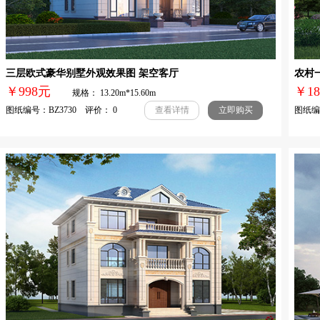
三层欧式豪华别墅外观效果图 架空客厅
农村
￥998元
￥1
规格： 13.20m*15.60m
图纸编号：BZ3730 评价： 0
图纸编号
查看详情
立即购买