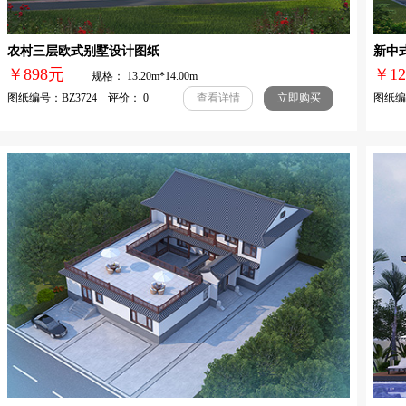
农村三层欧式别墅设计图纸
新中
￥898元
￥1
规格： 13.20m*14.00m
图纸编号：BZ3724 评价： 0
图纸编号
查看详情
立即购买