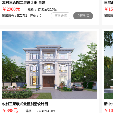
农村三合院二层设计图 自建
三层
￥2980元
￥1
规格： 17.56m*25.76m
图纸编号：BZ2732 评价： 0
图纸编号
查看详情
立即购买
农村三层欧式最新别墅设计图
新中
￥898元
￥1
规格： 12.40m*14.90m