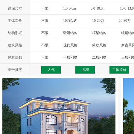
进深尺寸
不限
1.0-6.0m
6.0-10.0m
10.0-13.
主体造价
不限
10万以内
10-20万
20-30万
结构形式
不限
砖混结构
框架结构
轻钢结
建筑风格
不限
现代风格
简欧风格
新古典
西班牙风格
地中海风格
托斯卡纳
建筑层数
不限
一层别墅
二层别墅
三层别
综合排序
人气
面积
主体造价