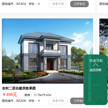
图纸编号：BZ3634 评价： 0
图纸编号
查看详情
立即购买
快速导航
农村二层自建房效果图
三层
￥498元
￥
规格： 11.70m*8.42m
图纸编号：BZ2638 评价： 0
图纸编号
查看详情
立即购买