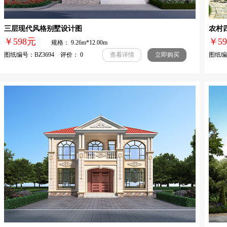
三层现代风格别墅设计图
农村
￥598元
￥
规格： 9.26m*12.00m
图纸编号：BZ3694 评价： 0
图纸编号
查看详情
立即购买