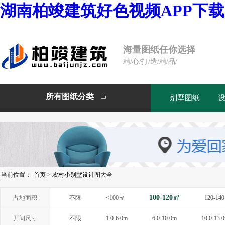
湖南柏竣建筑好色视频APP下载
海量图纸任你选择
精/心/打/造/精/品/
所有图纸分类
别墅图纸

当前位置：
首页
>
农村小别墅设计图大全
100-120㎡
占地面积
不限
<100㎡
120-14
开间尺寸
不限
1.0-6.0m
6.0-10.0m
10.0-13.