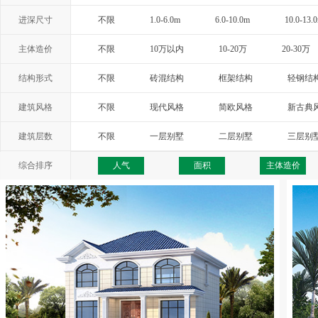
进深尺寸
不限
1.0-6.0m
6.0-10.0m
10.0-13.
主体造价
不限
10万以内
10-20万
20-30万
结构形式
不限
砖混结构
框架结构
轻钢结
建筑风格
不限
现代风格
简欧风格
新古典
西班牙风格
地中海风格
托斯卡纳
建筑层数
不限
一层别墅
二层别墅
三层别
综合排序
人气
面积
主体造价