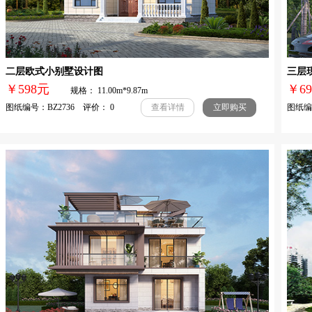
二层欧式小别墅设计图
三层
￥598元
￥
规格： 11.00m*9.87m
图纸编号：BZ2736 评价： 0
图纸编号
查看详情
立即购买