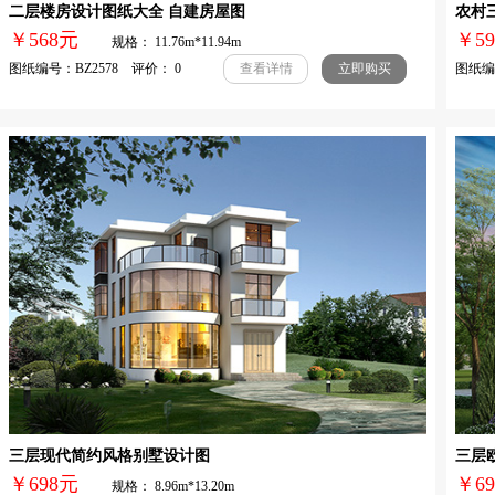
二层楼房设计图纸大全 自建房屋图
农村
￥568元
￥
规格： 11.76m*11.94m
图纸编号：BZ2578 评价： 0
图纸编号
查看详情
立即购买
三层现代简约风格别墅设计图
三层
￥698元
￥
规格： 8.96m*13.20m